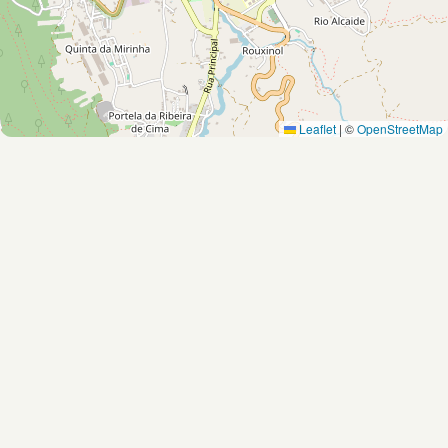
Leaflet
|
©
OpenStreetMap