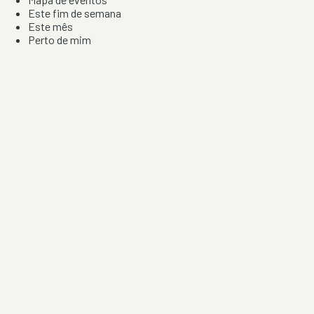
Este fim de semana
Este mês
Perto de mim
Por artista, local e tipo de festa
Por Localização
Todos os distritos
Distrito de Braga
Distrito do Porto
Distrito de Lisboa
Distrito de Faro
Informação
Sobre Nós
Contacto
Privacidade e Condições
Aviso de Cookies
Redes Sociais