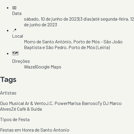
📅
Data
sábado, 10 de junho de 2023
(
3
dias)
até
segunda-feira, 12
de junho de 2023
📍
Local
Morro de Santo António
, Porto de Mós - São João
Baptista e São Pedro
, Porto de Mós
(Leiria)
🗺️
Direções
Waze
|
Google Maps
Tags
Artistas
Duo Musical Ar & Vento
J.C. Power
Marisa Barroso
Ty DJ Marco
Alves
Zé Café & Guida
Tipos de Festa
Festas em Honra de Santo Antonio