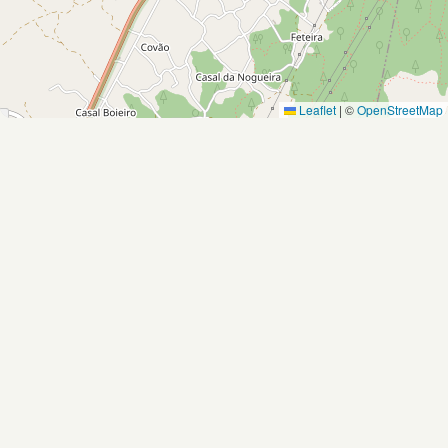
Leaflet
|
©
OpenStreetMap