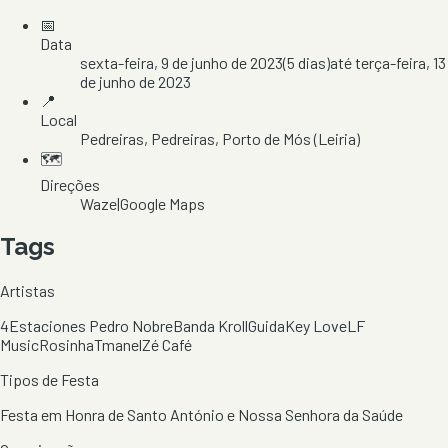
📅
Data
sexta-feira, 9 de junho de 2023
(
5
dias)
até
terça-feira, 13
de junho de 2023
📍
Local
Pedreiras
, Pedreiras
, Porto de Mós
(Leiria)
🗺️
Direções
Waze
|
Google Maps
Tags
Artistas
4Estaciones Pedro Nobre
Banda Kroll
Guida
Key Love
LF
Music
Rosinha
Tmanel
Zé Café
Tipos de Festa
Festa em Honra de Santo António e Nossa Senhora da Saúde