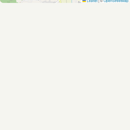
Leaflet
|
©
OpenStreetMap