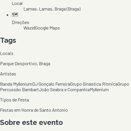
Local
Lamas
, Lamas
, Braga
(Braga)
🗺️
Direções
Waze
|
Google Maps
Tags
Locais
Parque Desportivo, Braga
Artistas
Banda Myllenium
DJ Gonçalo Ferreira
Grupo Ginástica Ritmica
Grupo
Percussão Bambart
João Seabra e Companhia
Myllenium
Tipos de Festa
Festas em Honra de Santo Antonio
Sobre este evento