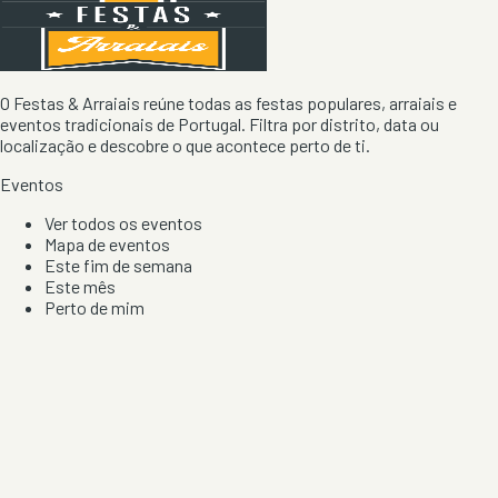
O Festas & Arraiais reúne todas as festas populares, arraiais e
eventos tradicionais de Portugal. Filtra por distrito, data ou
localização e descobre o que acontece perto de ti.
Eventos
Ver todos os eventos
Mapa de eventos
Este fim de semana
Este mês
Perto de mim
Por artista, local e tipo de festa
Por Localização
Todos os distritos
Distrito de Braga
Distrito do Porto
Distrito de Lisboa
Distrito de Faro