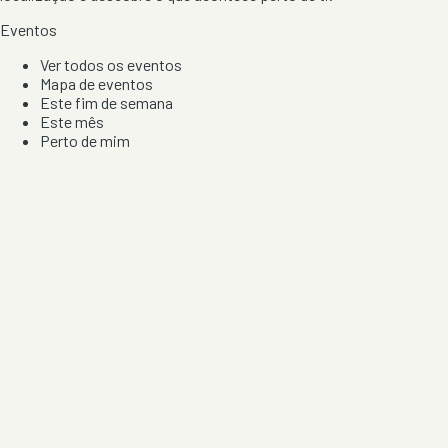
Eventos
Ver todos os eventos
Mapa de eventos
Este fim de semana
Este mês
Perto de mim
Por artista, local e tipo de festa
Por Localização
Todos os distritos
Distrito de Braga
Distrito do Porto
Distrito de Lisboa
Distrito de Faro
Informação
Sobre Nós
Contacto
Privacidade e Condições
Aviso de Cookies