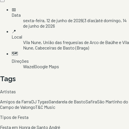
📅
Data
sexta-feira, 12 de junho de 2026
(
3
dias)
até
domingo, 14
de junho de 2026
📍
Local
Vila Nune
, União das freguesias de Arco de Baúlhe e Vila
Nune
, Cabeceiras de Basto
(Braga)
🗺️
Direções
Waze
|
Google Maps
Tags
Artistas
Amigos da Farra
DJ Tygas
Gandarela de Basto
Safira
São Martinho do
Campo de Valongo
T&C Music
Tipos de Festa
Festa em Honra de Santo André