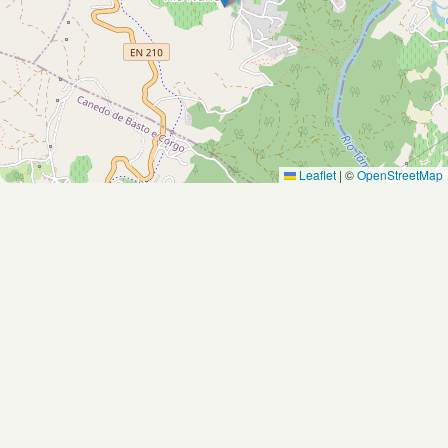
Leaflet
|
©
OpenStreetMap