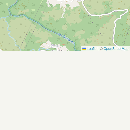
Leaflet
|
©
OpenStreetMap