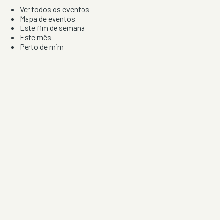
Ver todos os eventos
Mapa de eventos
Este fim de semana
Este mês
Perto de mim
Por artista, local e tipo de festa
Por Localização
Todos os distritos
Distrito de Braga
Distrito do Porto
Distrito de Lisboa
Distrito de Faro
Informação
Sobre Nós
Contacto
Privacidade e Condições
Aviso de Cookies
Redes Sociais