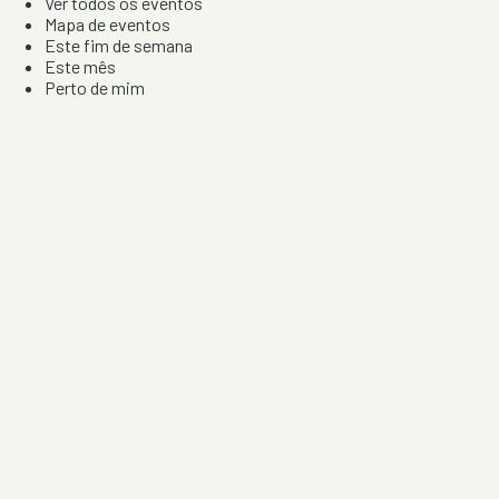
Ver todos os eventos
Mapa de eventos
Este fim de semana
Este mês
Perto de mim
Por artista, local e tipo de festa
Por Localização
Todos os distritos
Distrito de Braga
Distrito do Porto
Distrito de Lisboa
Distrito de Faro
Informação
Sobre Nós
Contacto
Privacidade e Condições
Aviso de Cookies
Redes Sociais