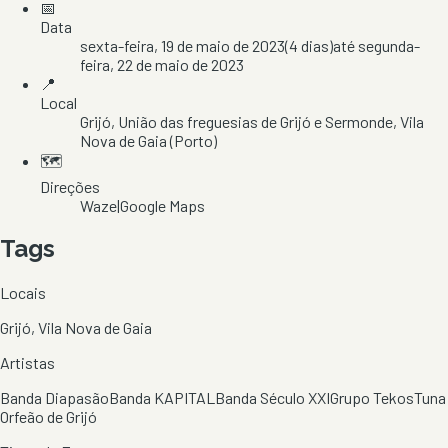
📅
Data
sexta-feira, 19 de maio de 2023
(
4
dias)
até
segunda-
feira, 22 de maio de 2023
📍
Local
Grijó
, União das freguesias de Grijó e Sermonde
, Vila
Nova de Gaia
(Porto)
🗺️
Direções
Waze
|
Google Maps
Tags
Locais
Grijó, Vila Nova de Gaia
Artistas
Banda Diapasão
Banda KAPITAL
Banda Século XXI
Grupo Tekos
Tuna
Orfeão de Grijó