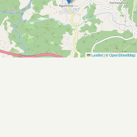
Leaflet
|
©
OpenStreetMap