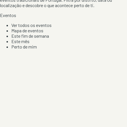
localização e descobre o que acontece perto de ti.
Eventos
Ver todos os eventos
Mapa de eventos
Este fim de semana
Este mês
Perto de mim
Por artista, local e tipo de festa
Por Localização
Todos os distritos
Distrito de Braga
Distrito do Porto
Distrito de Lisboa
Distrito de Faro
Informação
Sobre Nós
Contacto
Privacidade e Condições