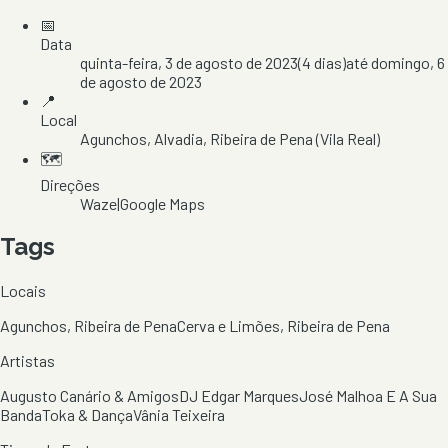
📅
Data
quinta-feira, 3 de agosto de 2023
(
4
dias)
até
domingo, 6
de agosto de 2023
📍
Local
Agunchos
, Alvadia
, Ribeira de Pena
(Vila Real)
🗺️
Direções
Waze
|
Google Maps
Tags
Locais
Agunchos, Ribeira de Pena
Cerva e Limões, Ribeira de Pena
Artistas
Augusto Canário & Amigos
DJ Edgar Marques
José Malhoa E A Sua
Banda
Toka & Dança
Vânia Teixeira