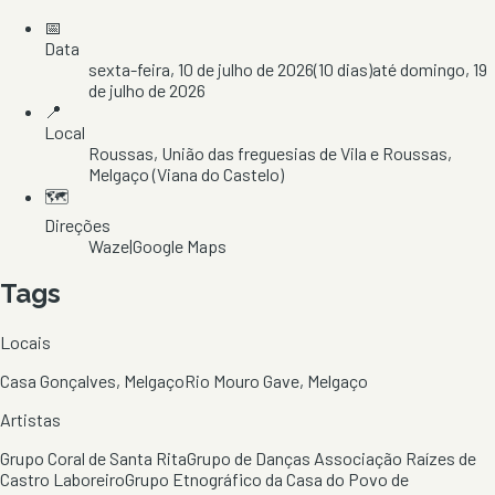
📅
Data
sexta-feira, 10 de julho de 2026
(
10
dias)
até
domingo, 19
de julho de 2026
📍
Local
Roussas
, União das freguesias de Vila e Roussas
,
Melgaço
(Viana do Castelo)
🗺️
Direções
Waze
|
Google Maps
Tags
Locais
Casa Gonçalves, Melgaço
Rio Mouro Gave, Melgaço
Artistas
Grupo Coral de Santa Rita
Grupo de Danças Associação Raízes de
Castro Laboreiro
Grupo Etnográfico da Casa do Povo de