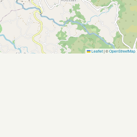
Leaflet
|
©
OpenStreetMap