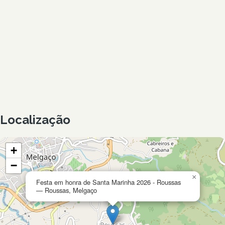
Localização
+
−
×
Festa em honra de Santa Marinha 2026 - Roussas
— Roussas, Melgaço