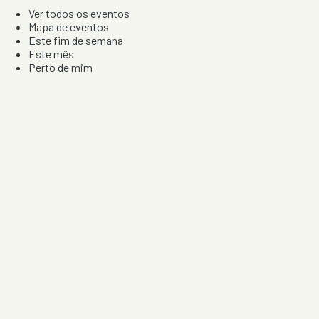
Ver todos os eventos
Mapa de eventos
Este fim de semana
Este mês
Perto de mim
Por artista, local e tipo de festa
Por Localização
Todos os distritos
Distrito de Braga
Distrito do Porto
Distrito de Lisboa
Distrito de Faro
Informação
Sobre Nós
Contacto
Privacidade e Condições
Aviso de Cookies
Redes Sociais