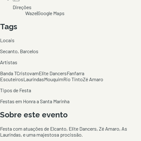
Direções
Waze
|
Google Maps
Tags
Locais
Secanto, Barcelos
Artistas
Banda T
Cristovam
Elite Dancers
Fanfarra
Escuteiros
Laurindas
Mouquim
Rio Tinto
Zé Amaro
Tipos de Festa
Festas em Honra a Santa Marinha
Sobre este evento
Festa com atuações de Elcanto, Elite Dancers, Zé Amaro, As
Laurindas, e uma majestosa procissão.