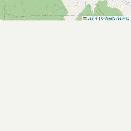
Leaflet
|
©
OpenStreetMap