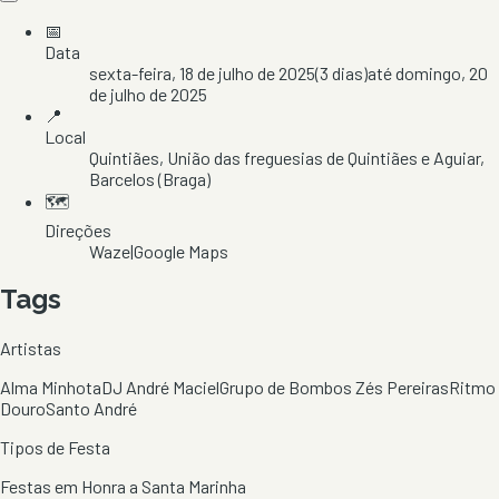
📅
Data
sexta-feira, 18 de julho de 2025
(
3
dias)
até
domingo, 20
de julho de 2025
📍
Local
Quintiães
, União das freguesias de Quintiães e Aguiar
,
Barcelos
(Braga)
🗺️
Direções
Waze
|
Google Maps
Tags
Artistas
Alma Minhota
DJ André Maciel
Grupo de Bombos Zés Pereiras
Ritmo
Douro
Santo André
Tipos de Festa
Festas em Honra a Santa Marinha