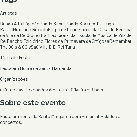
Artistas
Banda Alta Ligação
Banda Kabull
Banda Kosmos
DJ Hugo
Rafael
Graciano Ricardo
Grupo de Concertinas da Casa do Benfica
de Vila de Rei
Orquestra Tradicional da Escola de Música de Vila de
Rei
Rancho Folclórico Flores da Primavera de Ortigosa
Remember
The 90's & 00's
Saúl
Villa D'El Rei Tuna
Tipos de Festa
Festa em Honra de Santa Margarida
Organizações
a Cargo das Povoações de: Fouto, Silveira e Ribeira
Sobre este evento
Festa em honra de Santa Margarida com várias atividades e
concertos.