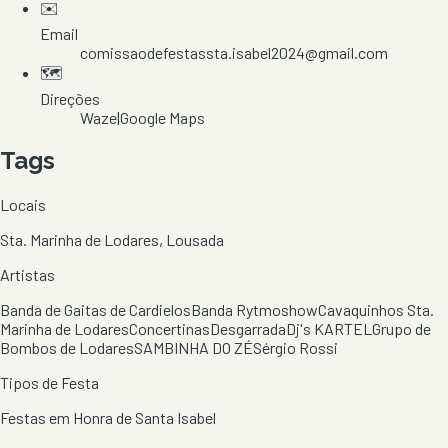
✉️
Email
comissaodefestassta.isabel2024@gmail.com
🗺️
Direções
Waze
|
Google Maps
Tags
Locais
Sta. Marinha de Lodares, Lousada
Artistas
Banda de Gaitas de Cardielos
Banda Rytmoshow
Cavaquinhos Sta.
Marinha de Lodares
Concertinas
Desgarrada
Dj's KARTEL
Grupo de
Bombos de Lodares
SAMBINHA DO ZÉ
Sérgio Rossi
Tipos de Festa
Festas em Honra de Santa Isabel