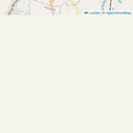
Leaflet
|
©
OpenStreetMap