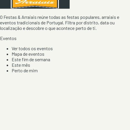
O Festas & Arraiais reúne todas as festas populares, arraiais e
eventos tradicionais de Portugal. Filtra por distrito, data ou
localização e descobre o que acontece perto de ti.
Eventos
Ver todos os eventos
Mapa de eventos
Este fim de semana
Este mês
Perto de mim
Por artista, local e tipo de festa
Por Localização
Todos os distritos
Distrito de Braga
Distrito do Porto
Distrito de Lisboa
Distrito de Faro
Informação