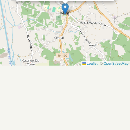
Leaflet
|
©
OpenStreetMap