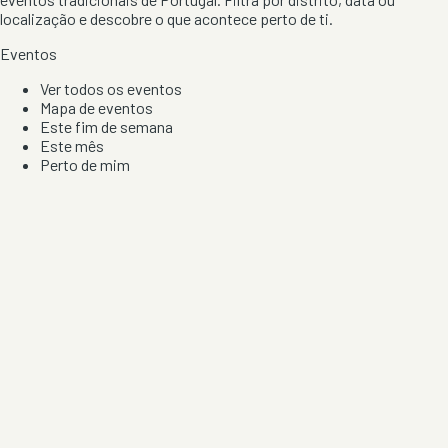
localização e descobre o que acontece perto de ti.
Eventos
Ver todos os eventos
Mapa de eventos
Este fim de semana
Este mês
Perto de mim
Por artista, local e tipo de festa
Por Localização
Todos os distritos
Distrito de Braga
Distrito do Porto
Distrito de Lisboa
Distrito de Faro
Informação
Sobre Nós
Contacto
Privacidade e Condições