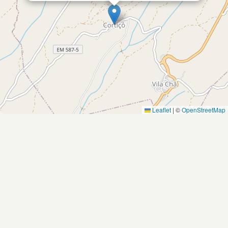
Leaflet
|
©
OpenStreetMap