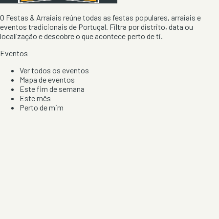
O Festas & Arraiais reúne todas as festas populares, arraiais e
eventos tradicionais de Portugal. Filtra por distrito, data ou
localização e descobre o que acontece perto de ti.
Eventos
Ver todos os eventos
Mapa de eventos
Este fim de semana
Este mês
Perto de mim
Por artista, local e tipo de festa
Por Localização
Todos os distritos
Distrito de Braga
Distrito do Porto
Distrito de Lisboa
Distrito de Faro
Informação