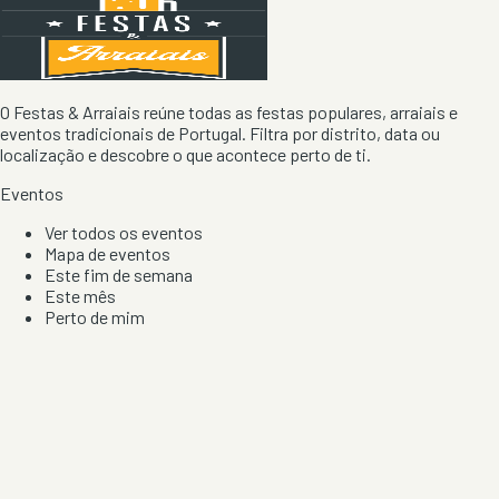
O Festas & Arraiais reúne todas as festas populares, arraiais e
eventos tradicionais de Portugal. Filtra por distrito, data ou
localização e descobre o que acontece perto de ti.
Eventos
Ver todos os eventos
Mapa de eventos
Este fim de semana
Este mês
Perto de mim
Por artista, local e tipo de festa
Por Localização
Todos os distritos
Distrito de Braga
Distrito do Porto
Distrito de Lisboa