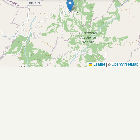
Leaflet
|
©
OpenStreetMap