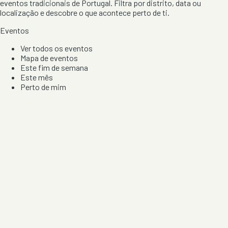
eventos tradicionais de Portugal. Filtra por distrito, data ou
localização e descobre o que acontece perto de ti.
Eventos
Ver todos os eventos
Mapa de eventos
Este fim de semana
Este mês
Perto de mim
Por artista, local e tipo de festa
Por Localização
Todos os distritos
Distrito de Braga
Distrito do Porto
Distrito de Lisboa
Distrito de Faro
Informação
Sobre Nós
Contacto
Privacidade e Condições