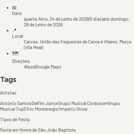
📅
Data
quarta-feira, 24 de junho de 2026
(
5
dias)
até
domingo,
28 de junho de 2026
📍
Local
Carvas
, União das freguesias de Carva e Vilares
, Murça
(Vila Real)
🗺️
Direções
Waze
|
Google Maps
Tags
Artistas
António Santos
Delfim Júnior
Grupo Musical Cordosom
Grupo
Musical Top5
Trio Montenegro
Ympério Show
Tipos de Festa
Festa em Honra de São João Baptista