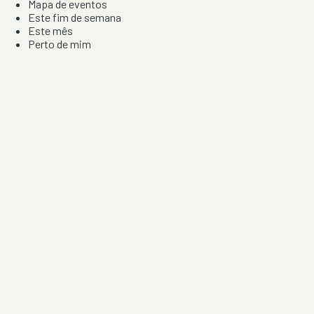
Mapa de eventos
Este fim de semana
Este mês
Perto de mim
Por artista, local e tipo de festa
Por Localização
Todos os distritos
Distrito de Braga
Distrito do Porto
Distrito de Lisboa
Distrito de Faro
Informação
Sobre Nós
Contacto
Privacidade e Condições
Aviso de Cookies
Redes Sociais