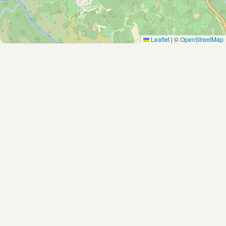
Leaflet
|
©
OpenStreetMap