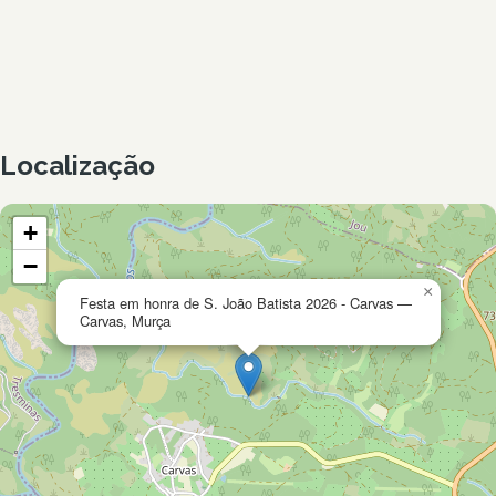
Localização
+
−
×
Festa em honra de S. João Batista 2026 - Carvas —
Carvas, Murça