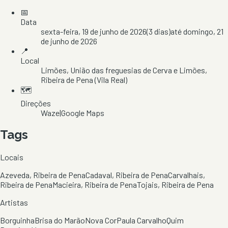
📅
Data
sexta-feira, 19 de junho de 2026
(
3
dias)
até
domingo, 21
de junho de 2026
📍
Local
Limões
, União das freguesias de Cerva e Limões
,
Ribeira de Pena
(Vila Real)
🗺️
Direções
Waze
|
Google Maps
Tags
Locais
Azeveda, Ribeira de Pena
Cadaval, Ribeira de Pena
Carvalhais,
Ribeira de Pena
Macieira, Ribeira de Pena
Tojais, Ribeira de Pena
Artistas
Borguinha
Brisa do Marão
Nova Cor
Paula Carvalho
Quim