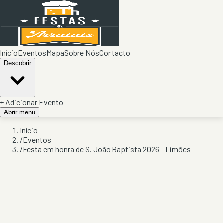
Início
Eventos
Mapa
Sobre Nós
Contacto
Descobrir
+ Adicionar Evento
Abrir menu
Início
/
Eventos
/
Festa em honra de S. João Baptista 2026 - Limões