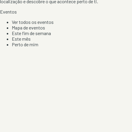
localização e descobre o que acontece perto de ti.
Eventos
Ver todos os eventos
Mapa de eventos
Este fim de semana
Este mês
Perto de mim
Por artista, local e tipo de festa
Por Localização
Todos os distritos
Distrito de Braga
Distrito do Porto
Distrito de Lisboa
Distrito de Faro
Informação
Sobre Nós
Contacto
Privacidade e Condições
Aviso de Cookies