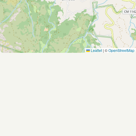
Leaflet
|
©
OpenStreetMap