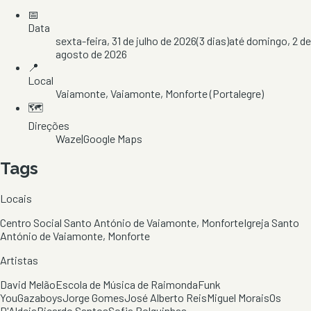
📅
Data
sexta-feira, 31 de julho de 2026
(
3
dias)
até
domingo, 2 de
agosto de 2026
📍
Local
Vaiamonte
, Vaiamonte
, Monforte
(Portalegre)
🗺️
Direções
Waze
|
Google Maps
Tags
Locais
Centro Social Santo António de Vaiamonte, Monforte
Igreja Santo
António de Vaiamonte, Monforte
Artistas
David Melão
Escola de Música de Raimonda
Funk
You
Gazaboys
Jorge Gomes
José Alberto Reis
Miguel Morais
Os
D'Aldeia
Ricardo Santos
Sofia Polquinhas