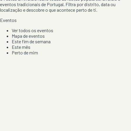
eventos tradicionais de Portugal. Filtra por distrito, data ou
localização e descobre o que acontece perto de ti.
Eventos
Ver todos os eventos
Mapa de eventos
Este fim de semana
Este mês
Perto de mim
Por artista, local e tipo de festa
Por Localização
Todos os distritos
Distrito de Braga
Distrito do Porto
Distrito de Lisboa
Distrito de Faro
Informação
Sobre Nós
Contacto