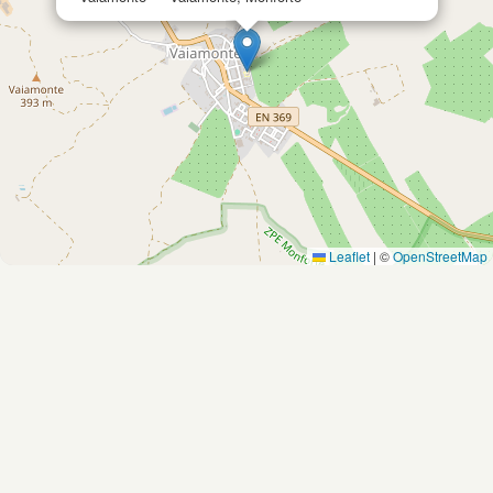
Leaflet
|
©
OpenStreetMap