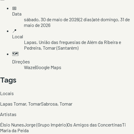
📅
Data
sábado, 30 de maio de 2026
(
2
dias)
até
domingo, 31 de
maio de 2026
📍
Local
Lapas
, União das freguesias de Além da Ribeira e
Pedreira
, Tomar
(Santarém)
🗺️
Direções
Waze
|
Google Maps
Tags
Locais
Lapas Tomar, Tomar
Sabrosa, Tomar
Artistas
Élsio Nunes
Jorge (Grupo Império)
Os Amigos das Concertinas
Ti
Maria da Peida