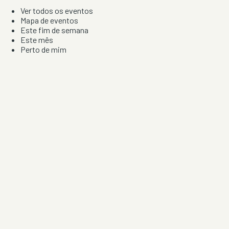
Ver todos os eventos
Mapa de eventos
Este fim de semana
Este mês
Perto de mim
Por artista, local e tipo de festa
Por Localização
Todos os distritos
Distrito de Braga
Distrito do Porto
Distrito de Lisboa
Distrito de Faro
Informação
Sobre Nós
Contacto
Privacidade e Condições
Aviso de Cookies
Redes Sociais