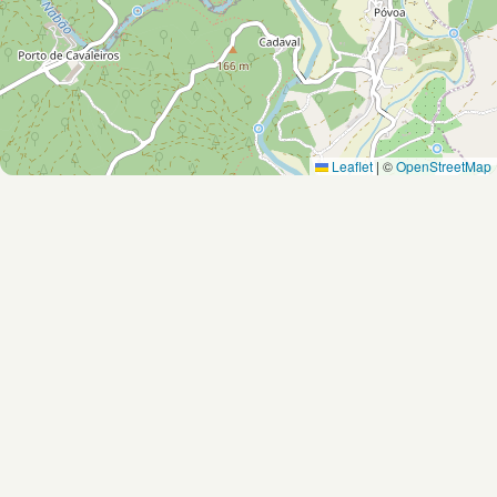
Leaflet
|
©
OpenStreetMap