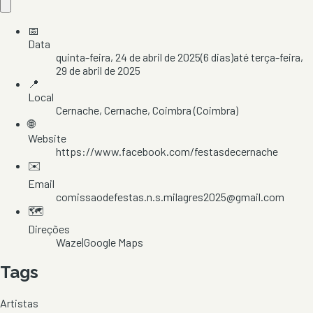
📅
Data
quinta-feira, 24 de abril de 2025
(
6
dias)
até
terça-feira,
29 de abril de 2025
📍
Local
Cernache
, Cernache
, Coimbra
(Coimbra)
🌐
Website
https://www.facebook.com/festasdecernache
✉️
Email
comissaodefestas.n.s.milagres2025@gmail.com
🗺️
Direções
Waze
|
Google Maps
Tags
Artistas