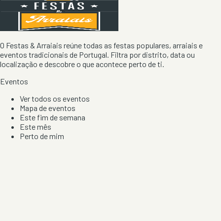
O Festas & Arraiais reúne todas as festas populares, arraiais e
eventos tradicionais de Portugal. Filtra por distrito, data ou
localização e descobre o que acontece perto de ti.
Eventos
Ver todos os eventos
Mapa de eventos
Este fim de semana
Este mês
Perto de mim
Por artista, local e tipo de festa
Por Localização
Todos os distritos
Distrito de Braga
Distrito do Porto
Distrito de Lisboa
Distrito de Faro