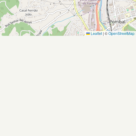
Leaflet
|
©
OpenStreetMap