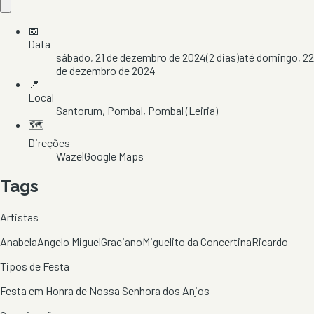
📅
Data
sábado, 21 de dezembro de 2024
(
2
dias)
até
domingo, 22
de dezembro de 2024
📍
Local
Santorum
, Pombal
, Pombal
(Leiria)
🗺️
Direções
Waze
|
Google Maps
Tags
Artistas
Anabela
Angelo Miguel
Graciano
Miguelito da Concertina
Ricardo
Tipos de Festa
Festa em Honra de Nossa Senhora dos Anjos