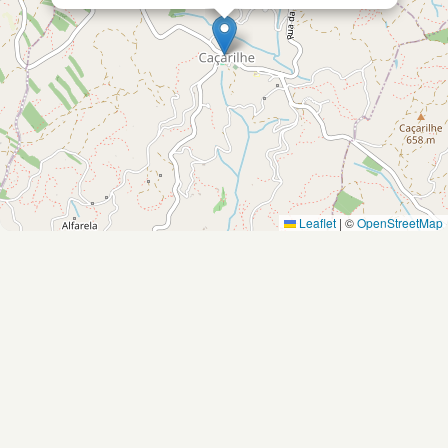
Leaflet
|
©
OpenStreetMap