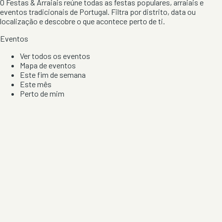
O Festas & Arraiais reúne todas as festas populares, arraiais e
eventos tradicionais de Portugal. Filtra por distrito, data ou
localização e descobre o que acontece perto de ti.
Eventos
Ver todos os eventos
Mapa de eventos
Este fim de semana
Este mês
Perto de mim
Por artista, local e tipo de festa
Por Localização
Todos os distritos
Distrito de Braga
Distrito do Porto
Distrito de Lisboa
Distrito de Faro
Informação
Sobre Nós
Contacto