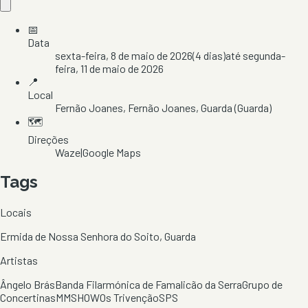
📅
Data
sexta-feira, 8 de maio de 2026
(
4
dias)
até
segunda-
feira, 11 de maio de 2026
📍
Local
Fernão Joanes
, Fernão Joanes
, Guarda
(Guarda)
🗺️
Direções
Waze
|
Google Maps
Tags
Locais
Ermida de Nossa Senhora do Soito, Guarda
Artistas
Ângelo Brás
Banda Filarmónica de Famalicão da Serra
Grupo de
Concertinas
MMSHOW
Os Trivenção
SPS