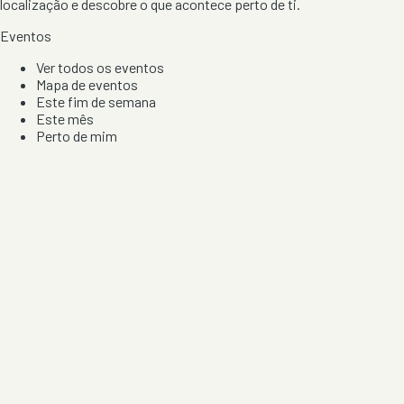
localização e descobre o que acontece perto de ti.
Eventos
Ver todos os eventos
Mapa de eventos
Este fim de semana
Este mês
Perto de mim
Por artista, local e tipo de festa
Por Localização
Todos os distritos
Distrito de Braga
Distrito do Porto
Distrito de Lisboa
Distrito de Faro
Informação
Sobre Nós
Contacto
Privacidade e Condições
Aviso de Cookies