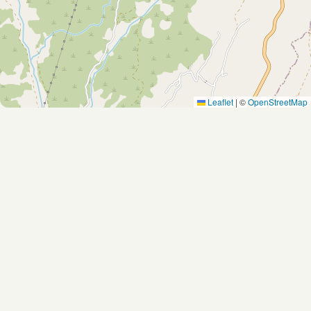
Leaflet
|
©
OpenStreetMap