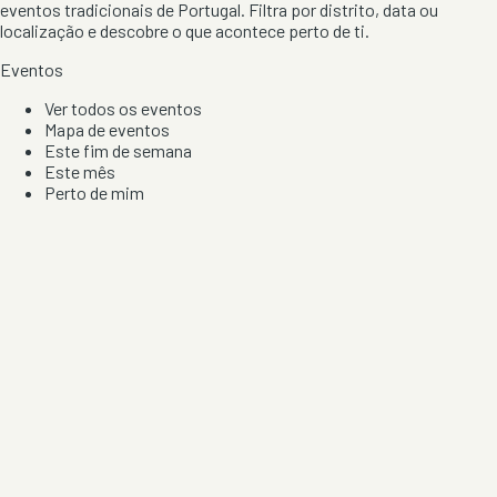
eventos tradicionais de Portugal. Filtra por distrito, data ou
localização e descobre o que acontece perto de ti.
Eventos
Ver todos os eventos
Mapa de eventos
Este fim de semana
Este mês
Perto de mim
Por artista, local e tipo de festa
Por Localização
Todos os distritos
Distrito de Braga
Distrito do Porto
Distrito de Lisboa
Distrito de Faro
Informação
Sobre Nós
Contacto
Privacidade e Condições