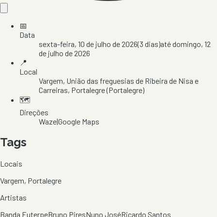
📅
Data
sexta-feira, 10 de julho de 2026
(
3
dias)
até
domingo, 12
de julho de 2026
📍
Local
Vargem
, União das freguesias de Ribeira de Nisa e
Carreiras
, Portalegre
(Portalegre)
🗺️
Direções
Waze
|
Google Maps
Tags
Locais
Vargem, Portalegre
Artistas
Banda Euterpe
Bruno Pires
Nuno José
Ricardo Santos