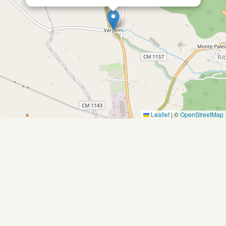
Leaflet
|
©
OpenStreetMap