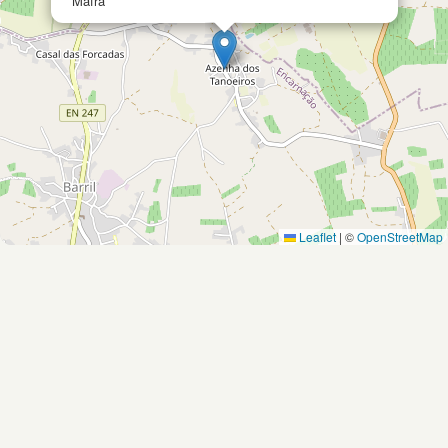
Mafra
Leaflet
|
©
OpenStreetMap