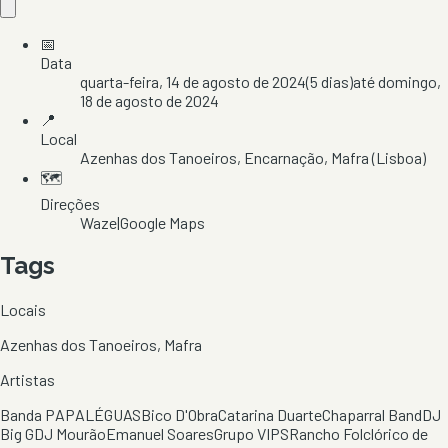
📅
Data
quarta-feira, 14 de agosto de 2024
(
5
dias)
até
domingo,
18 de agosto de 2024
📍
Local
Azenhas dos Tanoeiros
, Encarnação
, Mafra
(Lisboa)
🗺️
Direções
Waze
|
Google Maps
Tags
Locais
Azenhas dos Tanoeiros, Mafra
Artistas
Banda PAPALÉGUAS
Bico D'Obra
Catarina Duarte
Chaparral Band
DJ
Big G
DJ Mourão
Emanuel Soares
Grupo VIPS
Rancho Folclórico de