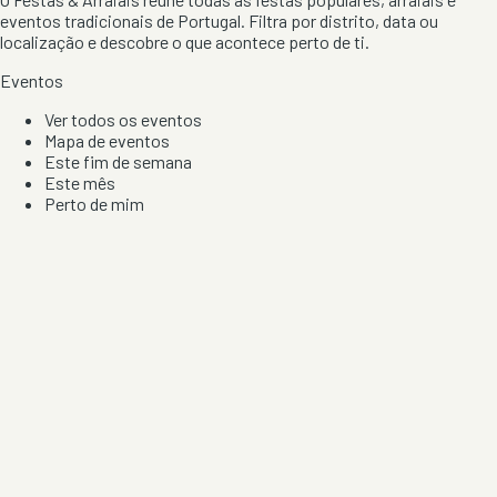
eventos tradicionais de Portugal. Filtra por distrito, data ou
localização e descobre o que acontece perto de ti.
Eventos
Ver todos os eventos
Mapa de eventos
Este fim de semana
Este mês
Perto de mim
Por artista, local e tipo de festa
Por Localização
Todos os distritos
Distrito de Braga
Distrito do Porto
Distrito de Lisboa
Distrito de Faro
Informação
Sobre Nós
Contacto