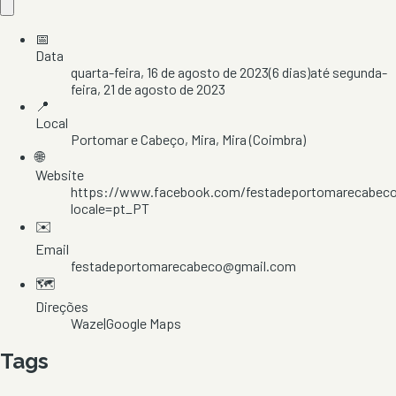
📅
Data
quarta-feira, 16 de agosto de 2023
(
6
dias)
até
segunda-
feira, 21 de agosto de 2023
📍
Local
Portomar e Cabeço
, Mira
, Mira
(Coimbra)
🌐
Website
https://www.facebook.com/festadeportomarecabec
locale=pt_PT
✉️
Email
festadeportomarecabeco@gmail.com
🗺️
Direções
Waze
|
Google Maps
Tags