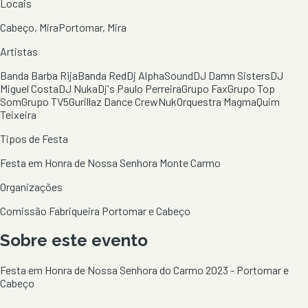
Locais
Cabeço, Mira
Portomar, Mira
Artistas
Banda Barba Rija
Banda Red
Dj AlphaSound
DJ Damn Sisters
DJ
Miguel Costa
DJ Nuka
Dj's Paulo Perreira
Grupo Fax
Grupo Top
Som
Grupo TV5
Gurillaz Dance Crew
Nuk
Orquestra Magma
Quim
Teixeira
Tipos de Festa
Festa em Honra de Nossa Senhora Monte Carmo
Organizações
Comissão Fabriqueira Portomar e Cabeço
Sobre este evento
Festa em Honra de Nossa Senhora do Carmo 2023 - Portomar e
Cabeço