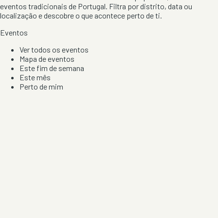
eventos tradicionais de Portugal. Filtra por distrito, data ou
localização e descobre o que acontece perto de ti.
Eventos
Ver todos os eventos
Mapa de eventos
Este fim de semana
Este mês
Perto de mim
Por artista, local e tipo de festa
Por Localização
Todos os distritos
Distrito de Braga
Distrito do Porto
Distrito de Lisboa
Distrito de Faro
Informação
Sobre Nós
Contacto