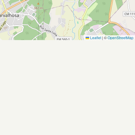
Leaflet
|
©
OpenStreetMap