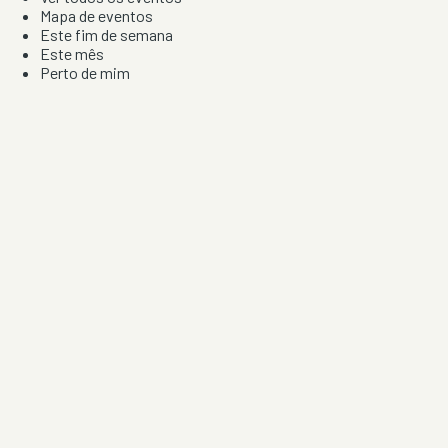
Mapa de eventos
Este fim de semana
Este mês
Perto de mim
Por artista, local e tipo de festa
Por Localização
Todos os distritos
Distrito de Braga
Distrito do Porto
Distrito de Lisboa
Distrito de Faro
Informação
Sobre Nós
Contacto
Privacidade e Condições
Aviso de Cookies
Redes Sociais