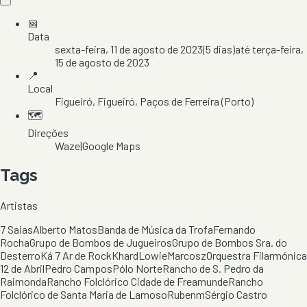
📅
Data
sexta-feira, 11 de agosto de 2023
(
5
dias)
até
terça-feira,
15 de agosto de 2023
📍
Local
Figueiró
, Figueiró
, Paços de Ferreira
(Porto)
🗺️
Direções
Waze
|
Google Maps
Tags
Artistas
7 Saias
Alberto Matos
Banda de Música da Trofa
Fernando
Rocha
Grupo de Bombos de Jugueiros
Grupo de Bombos Sra. do
Desterro
Ká 7 Ar de Rock
Khard
Lowie
Marcosz
Orquestra Filarmónica
12 de Abril
Pedro Campos
Pólo Norte
Rancho de S. Pedro da
Raimonda
Rancho Folclórico Cidade de Freamunde
Rancho
Folclórico de Santa Maria de Lamoso
Rubenm
Sérgio Castro