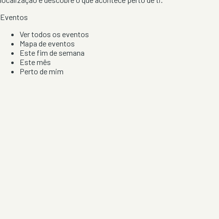
Eventos
Ver todos os eventos
Mapa de eventos
Este fim de semana
Este mês
Perto de mim
Por artista, local e tipo de festa
Por Localização
Todos os distritos
Distrito de Braga
Distrito do Porto
Distrito de Lisboa
Distrito de Faro
Informação
Sobre Nós
Contacto
Privacidade e Condições
Aviso de Cookies