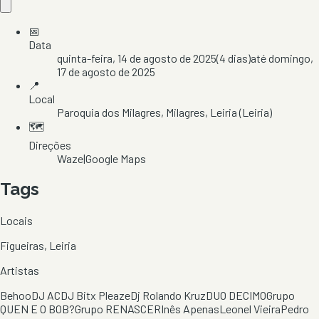
📅
Data
quinta-feira, 14 de agosto de 2025
(
4
dias)
até
domingo,
17 de agosto de 2025
📍
Local
Paroquia dos Milagres
, Milagres
, Leiria
(Leiria)
🗺️
Direções
Waze
|
Google Maps
Tags
Locais
Figueiras, Leiria
Artistas
Behoo
DJ AC
DJ Bitx Pleaze
Dj Rolando Kruz
DUO DECIMO
Grupo
QUEN E O BOB?
Grupo RENASCER
Inês Apenas
Leonel Vieira
Pedro