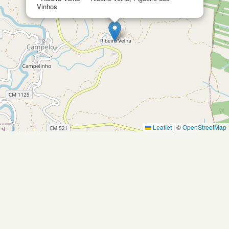
Vinhos
Leaflet
|
©
OpenStreetMap