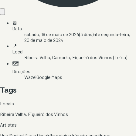
📅
Data
sábado, 18 de maio de 2024
(
3
dias)
até
segunda-feira,
20 de maio de 2024
📍
Local
Ribeira Velha
, Campelo
, Figueiró dos Vinhos
(Leiria)
🗺️
Direções
Waze
|
Google Maps
Tags
Locais
Ribeira Velha, Figueiró dos Vinhos
Artistas
Duo Musical Nova Onda
Filarmónica Figueiroense
Grupo