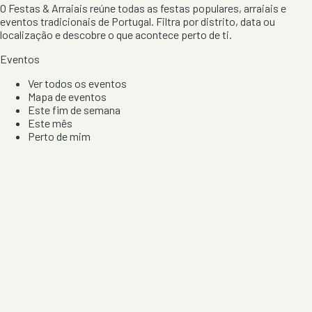
O Festas & Arraiais reúne todas as festas populares, arraiais e
eventos tradicionais de Portugal. Filtra por distrito, data ou
localização e descobre o que acontece perto de ti.
Eventos
Ver todos os eventos
Mapa de eventos
Este fim de semana
Este mês
Perto de mim
Por artista, local e tipo de festa
Por Localização
Todos os distritos
Distrito de Braga
Distrito do Porto
Distrito de Lisboa
Distrito de Faro
Informação
Sobre Nós