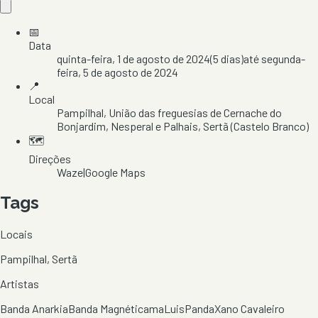
📅
Data
quinta-feira, 1 de agosto de 2024
(
5
dias)
até
segunda-
feira, 5 de agosto de 2024
📍
Local
Pampilhal
, União das freguesias de Cernache do
Bonjardim, Nesperal e Palhais
, Sertã
(Castelo Branco)
🗺️
Direções
Waze
|
Google Maps
Tags
Locais
Pampilhal, Sertã
Artistas
Banda Anarkia
Banda Magnéticama
Luis
Panda
Xano Cavaleiro