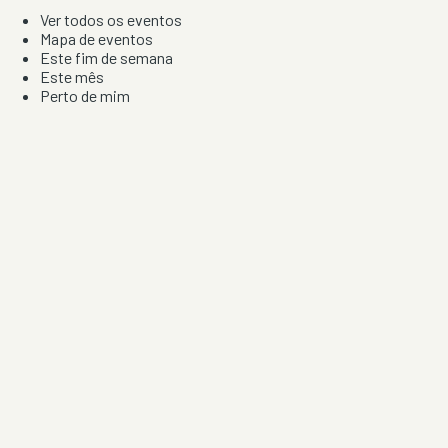
Ver todos os eventos
Mapa de eventos
Este fim de semana
Este mês
Perto de mim
Por artista, local e tipo de festa
Por Localização
Todos os distritos
Distrito de Braga
Distrito do Porto
Distrito de Lisboa
Distrito de Faro
Informação
Sobre Nós
Contacto
Privacidade e Condições
Aviso de Cookies
Redes Sociais