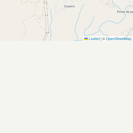
Leaflet
|
©
OpenStreetMap