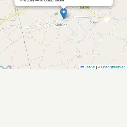
Leaflet
|
©
OpenStreetMap