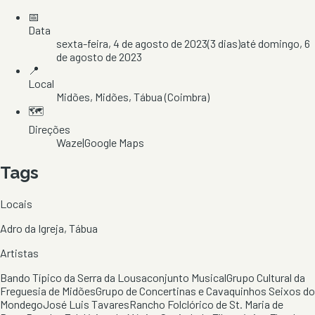
📅
Data
sexta-feira, 4 de agosto de 2023
(
3
dias)
até
domingo, 6
de agosto de 2023
📍
Local
Midões
, Midões
, Tábua
(Coimbra)
🗺️
Direções
Waze
|
Google Maps
Tags
Locais
Adro da Igreja, Tábua
Artistas
Bando Típico da Serra da Lousa
conjunto Musical
Grupo Cultural da
Freguesia de Midões
Grupo de Concertinas e Cavaquinhos Seixos do
Mondego
José Luis Tavares
Rancho Folclórico de St. Maria de