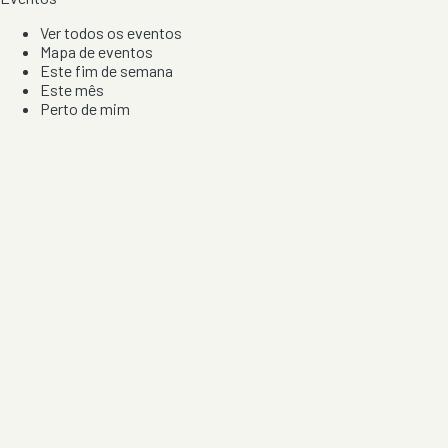
Ver todos os eventos
Mapa de eventos
Este fim de semana
Este mês
Perto de mim
Por artista, local e tipo de festa
Por Localização
Todos os distritos
Distrito de Braga
Distrito do Porto
Distrito de Lisboa
Distrito de Faro
Informação
Sobre Nós
Contacto
Privacidade e Condições
Aviso de Cookies
Redes Sociais