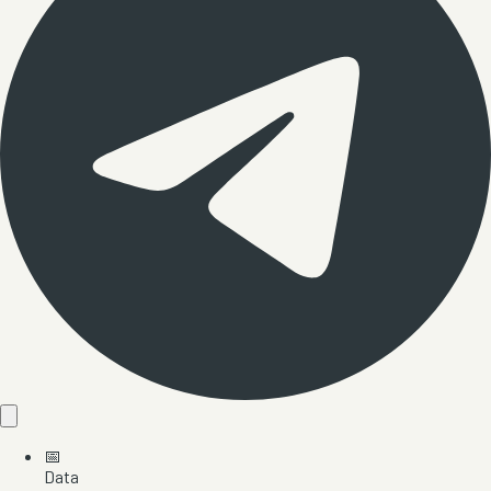
📅
Data