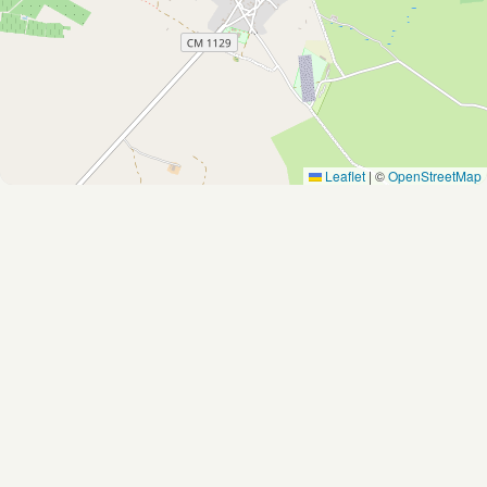
Leaflet
|
©
OpenStreetMap