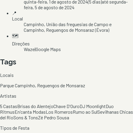
quinta-feira, 1 de agosto de 2024
(
5
dias)
até
segunda-
feira, 5 de agosto de 2024
📍
Local
Campinho
, União das freguesias de Campo e
Campinho
, Reguengos de Monsaraz
(Évora)
🗺️
Direções
Waze
|
Google Maps
Tags
Locais
Parque Campinho, Reguengos de Monsaraz
Artistas
5 Castas
Brisas do Alentejo
Chave D'Ouro
DJ Moonlight
Duo
Ritmus
En'canta Modas
Los Romeros
Rumo ao Sul
Sevilhanas Chicas
del Rio
Sons & Tons
Zé Pedro Sousa
Tipos de Festa