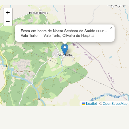
+
−
×
Festa em honra de Nossa Senhora da Saúde 2026 -
Vale Torto — Vale Torto, Oliveira do Hospital
Leaflet
|
©
OpenStreetMap