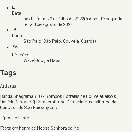
📅
Data
sexta-feira, 29 de julho de 2022
(
4
dias)
até
segunda-
feira, 1 de agosto de 2022
📍
Local
São Paio
, São Paio
, Gouveia
(Guarda)
🗺️
Direções
Waze
|
Google Maps
Tags
Artistas
Banda Anagrama
BEG - Bombos Estrelas de Gouveia
Celso &
Daniela
Desfado
Dj Coragem
Grupo Caravela Musical
Grupo de
Cantares de Sao Paio
Sayless
Tipos de Festa
Festa em honra de Nossa Senhora da Mó