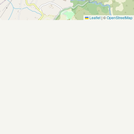
Leaflet
|
©
OpenStreetMap