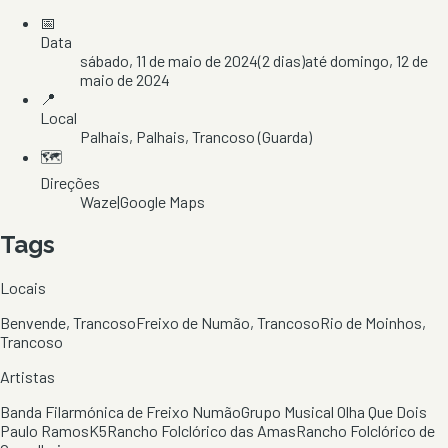
📅
Data
sábado, 11 de maio de 2024
(
2
dias)
até
domingo, 12 de
maio de 2024
📍
Local
Palhais
, Palhais
, Trancoso
(Guarda)
🗺️
Direções
Waze
|
Google Maps
Tags
Locais
Benvende, Trancoso
Freixo de Numão, Trancoso
Rio de Moinhos,
Trancoso
Artistas
Banda Filarmónica de Freixo Numão
Grupo Musical Olha Que Dois
Paulo Ramos
K5
Rancho Folclórico das Amas
Rancho Folclórico de