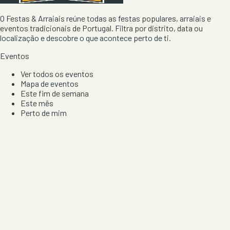
O Festas & Arraiais reúne todas as festas populares, arraiais e
eventos tradicionais de Portugal. Filtra por distrito, data ou
localização e descobre o que acontece perto de ti.
Eventos
Ver todos os eventos
Mapa de eventos
Este fim de semana
Este mês
Perto de mim
Por artista, local e tipo de festa
Por Localização
Todos os distritos
Distrito de Braga
Distrito do Porto
Distrito de Lisboa
Distrito de Faro
Informação