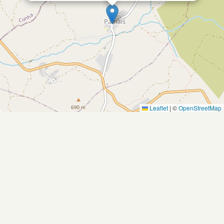
Leaflet
|
©
OpenStreetMap