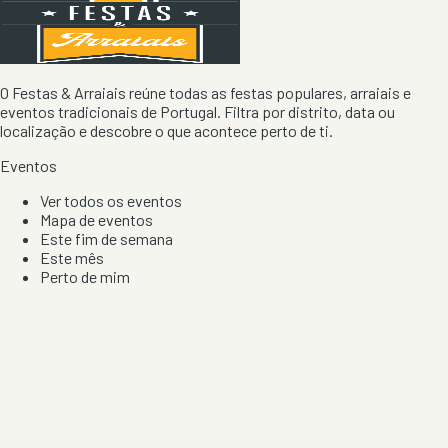
O Festas & Arraiais reúne todas as festas populares, arraiais e
eventos tradicionais de Portugal. Filtra por distrito, data ou
localização e descobre o que acontece perto de ti.
Eventos
Ver todos os eventos
Mapa de eventos
Este fim de semana
Este mês
Perto de mim
Por artista, local e tipo de festa
Por Localização
Todos os distritos
Distrito de Braga
Distrito do Porto
Distrito de Lisboa
Distrito de Faro