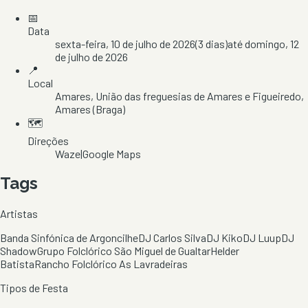
📅
Data
sexta-feira, 10 de julho de 2026
(
3
dias)
até
domingo, 12
de julho de 2026
📍
Local
Amares
, União das freguesias de Amares e Figueiredo
,
Amares
(Braga)
🗺️
Direções
Waze
|
Google Maps
Tags
Artistas
Banda Sinfónica de Argoncilhe
DJ Carlos Silva
DJ Kiko
DJ Luup
DJ
Shadow
Grupo Folclórico São Miguel de Gualtar
Helder
Batista
Rancho Folclórico As Lavradeiras
Tipos de Festa