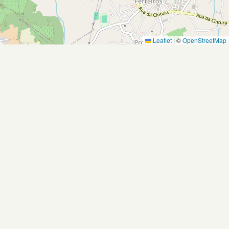
Leaflet
|
©
OpenStreetMap