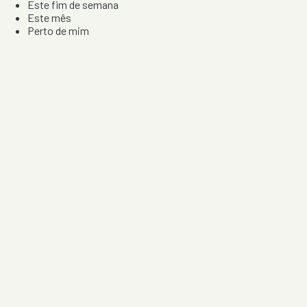
Este fim de semana
Este mês
Perto de mim
Por artista, local e tipo de festa
Por Localização
Todos os distritos
Distrito de Braga
Distrito do Porto
Distrito de Lisboa
Distrito de Faro
Informação
Sobre Nós
Contacto
Privacidade e Condições
Aviso de Cookies
Redes Sociais
©
2026
Festas & Arraiais. Todos os direitos reservados.