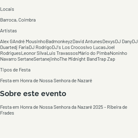
Locais
Barroca, Coimbra
Artistas
Alex G
André Mousinho
Badmonkeyz
David Antunes
Dexys
DJ Dany
DJ
Duarte
dj Faria
DJ Rodrigo
DJ's Los Crocos
Ivo Lucas
Joel
Rodrigues
Leonor Silva
Luis Travassos
Mário do Pimba
Noninho
Navarro Sertane
Sertanejinho
The Midnight Band
Trap Zap
Tipos de Festa
Festa em Honra de Nossa Senhora de Nazaré
Sobre este evento
Festa em Honra de Nossa Senhora da Nazaré 2025 - Ribeira de
Frades