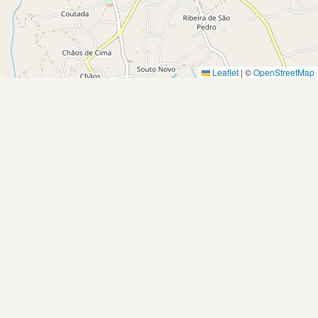
Leaflet
|
©
OpenStreetMap