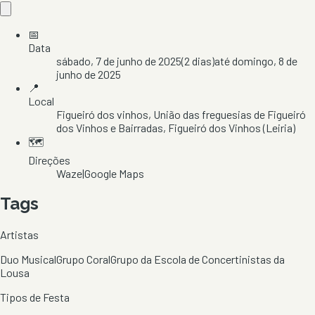
📅
Data
sábado, 7 de junho de 2025
(
2
dias)
até
domingo, 8 de
junho de 2025
📍
Local
Figueiró dos vinhos
, União das freguesias de Figueiró
dos Vinhos e Bairradas
, Figueiró dos Vinhos
(Leiria)
🗺️
Direções
Waze
|
Google Maps
Tags
Artistas
Duo Musical
Grupo Coral
Grupo da Escola de Concertinistas da
Lousa
Tipos de Festa