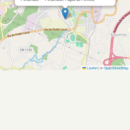
Leaflet
|
©
OpenStreetMap