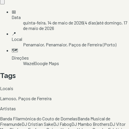
📅
Data
quinta-feira, 14 de maio de 2026
(
4
dias)
até
domingo, 17
de maio de 2026
📍
Local
Penamaior
, Penamaior
, Paços de Ferreira
(Porto)
🗺️
Direções
Waze
|
Google Maps
Tags
Locais
Lamoso, Paços de Ferreira
Artistas
Banda Filarmónica do Couto de Dornelas
Banda Musical de
Freamunde
DJ Cristian Sake
DJ Fabog
DJ Mambo Brothers
DJ Vitor