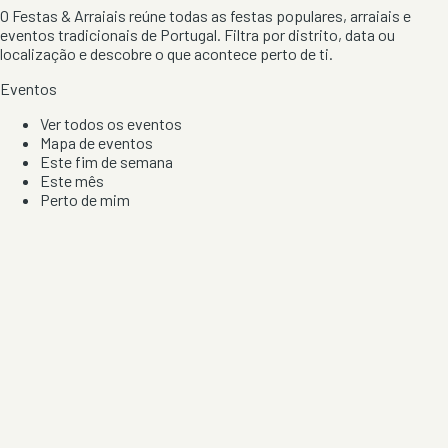
O Festas & Arraiais reúne todas as festas populares, arraiais e
eventos tradicionais de Portugal. Filtra por distrito, data ou
localização e descobre o que acontece perto de ti.
Eventos
Ver todos os eventos
Mapa de eventos
Este fim de semana
Este mês
Perto de mim
Por artista, local e tipo de festa
Por Localização
Todos os distritos
Distrito de Braga
Distrito do Porto
Distrito de Lisboa
Distrito de Faro
Informação
Sobre Nós