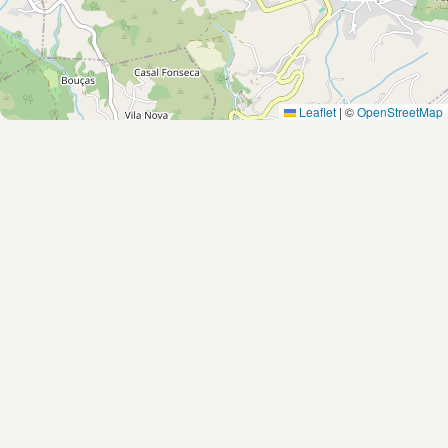
Leaflet
|
©
OpenStreetMap