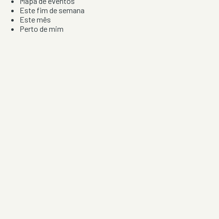
Mapa de eventos
Este fim de semana
Este mês
Perto de mim
Por artista, local e tipo de festa
Por Localização
Todos os distritos
Distrito de Braga
Distrito do Porto
Distrito de Lisboa
Distrito de Faro
Informação
Sobre Nós
Contacto
Privacidade e Condições
Aviso de Cookies
Redes Sociais