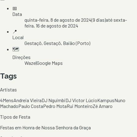
📅
Data
quinta-feira, 8 de agosto de 2024
(
9
dias)
até
sexta-
feira, 16 de agosto de 2024
📍
Local
Gestaçô
, Gestaçô
, Baião
(Porto)
🗺️
Direções
Waze
|
Google Maps
Tags
Artistas
4Mens
Andreia Vieira
DJ Nguimbi
DJ Victor Lúcio
Kampus
Nuno
Machado
Paulo Costa
Pedro Mota
Rui Monteiro
Zé Amaro
Tipos de Festa
Festas em Honra de Nossa Senhora da Graça