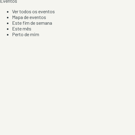
Eventos
Ver todos os eventos
Mapa de eventos
Este fim de semana
Este mês
Perto de mim
Por artista, local e tipo de festa
Por Localização
Todos os distritos
Distrito de Braga
Distrito do Porto
Distrito de Lisboa
Distrito de Faro
Informação
Sobre Nós
Contacto
Privacidade e Condições
Aviso de Cookies
Redes Sociais