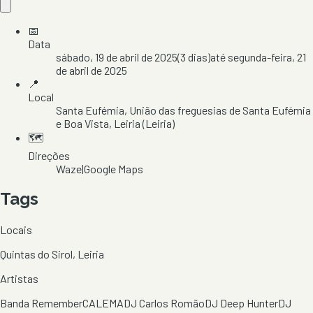
📅
Data
sábado, 19 de abril de 2025
(
3
dias)
até
segunda-feira, 21
de abril de 2025
📍
Local
Santa Eufémia
, União das freguesias de Santa Eufémia
e Boa Vista
, Leiria
(Leiria)
🗺️
Direções
Waze
|
Google Maps
Tags
Locais
Quintas do Sirol, Leiria
Artistas
Banda Remember
CALEMA
DJ Carlos Romão
DJ Deep Hunter
DJ