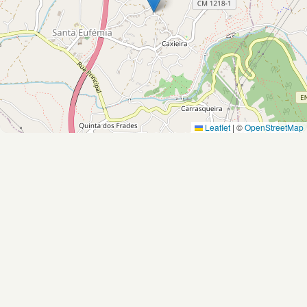
Leaflet
|
©
OpenStreetMap