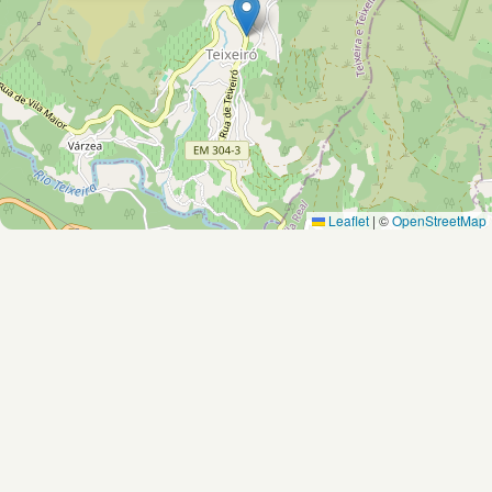
Leaflet
|
©
OpenStreetMap