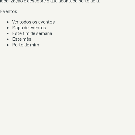
localização e descobre o que acontece perto de ti.
Eventos
Ver todos os eventos
Mapa de eventos
Este fim de semana
Este mês
Perto de mim
Por artista, local e tipo de festa
Por Localização
Todos os distritos
Distrito de Braga
Distrito do Porto
Distrito de Lisboa
Distrito de Faro
Informação
Sobre Nós
Contacto
Privacidade e Condições
Aviso de Cookies