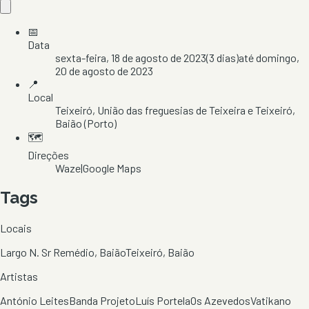
📅
Data
sexta-feira, 18 de agosto de 2023
(
3
dias)
até
domingo,
20 de agosto de 2023
📍
Local
Teixeiró
, União das freguesias de Teixeira e Teixeiró
,
Baião
(Porto)
🗺️
Direções
Waze
|
Google Maps
Tags
Locais
Largo N. Sr Remédio, Baião
Teixeiró, Baião
Artistas
António Leites
Banda Projeto
Luís Portela
Os Azevedos
Vatikano