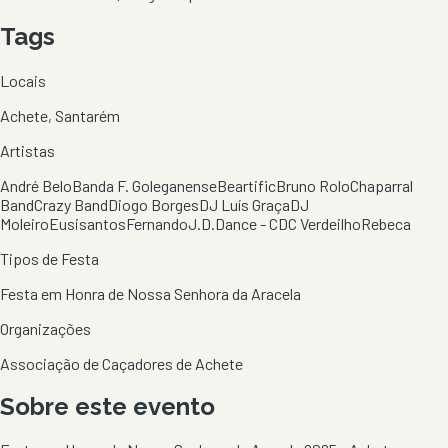
Tags
Locais
Achete, Santarém
Artistas
André Belo
Banda F. Goleganense
Beartific
Bruno Rolo
Chaparral
Band
Crazy Band
Diogo Borges
DJ Luís Graça
DJ
Moleiro
Eusisantos
Fernando
J.D.Dance - CDC Verdeilho
Rebeca
Tipos de Festa
Festa em Honra de Nossa Senhora da Aracela
Organizações
Associação de Caçadores de Achete
Sobre este evento