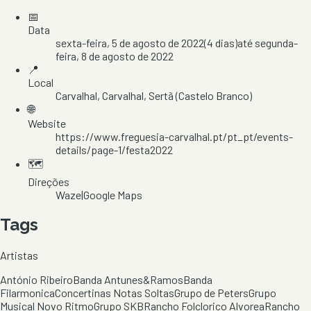
📅
Data
sexta-feira, 5 de agosto de 2022
(
4
dias)
até
segunda-
feira, 8 de agosto de 2022
📍
Local
Carvalhal
, Carvalhal
, Sertã
(Castelo Branco)
🌐
Website
https://www.freguesia-carvalhal.pt/pt_pt/events-
details/page-1/festa2022
🗺️
Direções
Waze
|
Google Maps
Tags
Artistas
António Ribeiro
Banda Antunes&Ramos
Banda
Filarmonica
Concertinas Notas Soltas
Grupo de Peters
Grupo
Musical Novo Ritmo
Grupo SKB
Rancho Folclorico Alvorea
Rancho