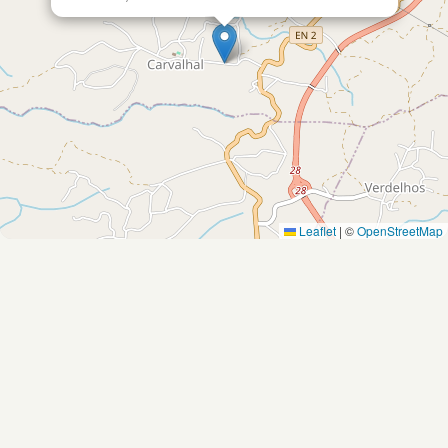
Leaflet
|
©
OpenStreetMap