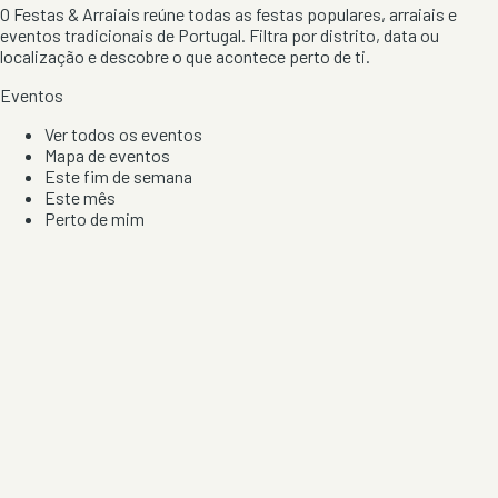
O Festas & Arraiais reúne todas as festas populares, arraiais e
eventos tradicionais de Portugal. Filtra por distrito, data ou
localização e descobre o que acontece perto de ti.
Eventos
Ver todos os eventos
Mapa de eventos
Este fim de semana
Este mês
Perto de mim
Por artista, local e tipo de festa
Por Localização
Todos os distritos
Distrito de Braga
Distrito do Porto
Distrito de Lisboa
Distrito de Faro
Informação
Sobre Nós