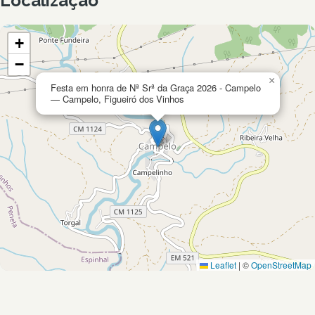
Localização
+
−
×
Festa em honra de Nª Srª da Graça 2026 - Campelo
— Campelo, Figueiró dos Vinhos
Leaflet
|
©
OpenStreetMap