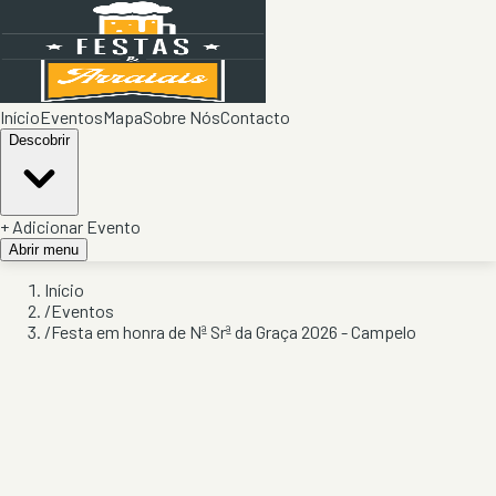
Início
Eventos
Mapa
Sobre Nós
Contacto
Descobrir
+ Adicionar Evento
Abrir menu
Início
/
Eventos
/
Festa em honra de Nª Srª da Graça 2026 - Campelo