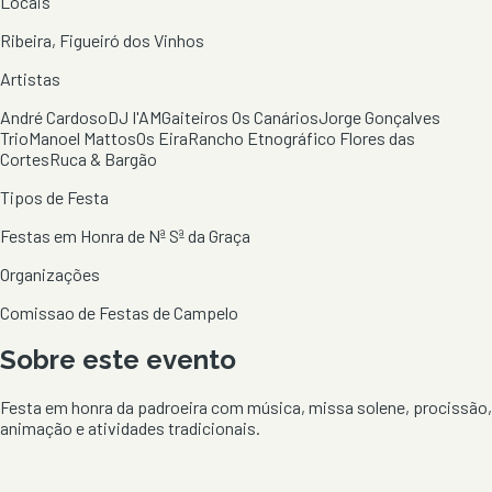
Locais
Ribeira, Figueiró dos Vinhos
Artistas
André Cardoso
DJ I'AM
Gaiteiros Os Canários
Jorge Gonçalves
Trio
Manoel Mattos
Os Eira
Rancho Etnográfico Flores das
Cortes
Ruca & Bargão
Tipos de Festa
Festas em Honra de Nª Sª da Graça
Organizações
Comissao de Festas de Campelo
Sobre este evento
Festa em honra da padroeira com música, missa solene, procissão,
animação e atividades tradicionais.